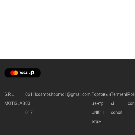
S.R.L
0611
|
cosmoshopmd1@gmail.com
|
Торговый
Termeni
|
Poli
MOTISLAB
00
центр
și
con
017
UNIC, 1
condiții
этаж