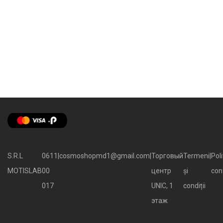
S.R.L
0611
|
cosmoshopmd1@gmail.com
|
Торговый
Termeni
|
Poli
MOTISLAB
00
центр
și
con
017
UNIC, 1
condiții
этаж