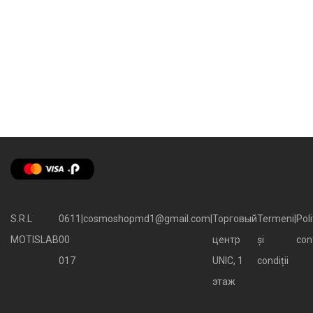
S.R.L
0611
|
cosmoshopmd1@gmail.com
|
Торговый
Termeni
|
Poli
MOTISLAB
00
центр
și
con
017
UNIC, 1
condiții
этаж