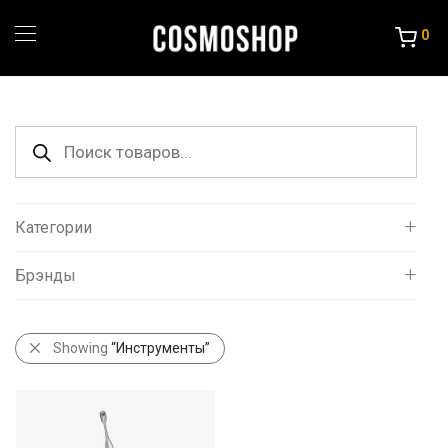
0
Поиск
товаров
Категории
Брэнды
Все
Уход за волосами
Staleks
Порошок и крема
Showing
“Инструменты”
Краска и Океслители
Уход и стайлинг
Другие товары