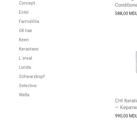
Concept
Conditioner
Estel
588,00
MD
FarmaVita
GK hair
Keen
Kerastase
L`oreal
Londa
Schwarzkopf
Selective
Wella
CHI Kerati
— Кератин
990,00
MD