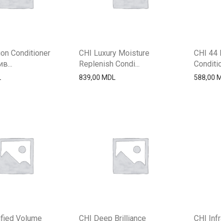
on Conditioner
CHI Luxury Moisture
CHI 44 
в...
Replenish Condi...
Conditio
L
839,00
MDL
588,00
fied Volume
CHI Deep Brilliance
CHI Inf