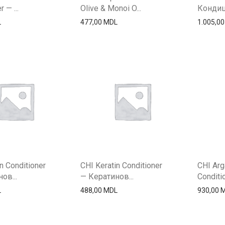
 — ...
Olive & Monoi O...
Кондиц
L
477,00
MDL
1.005,0
n Conditioner
CHI Keratin Conditioner
CHI Arg
ов...
— Кератинов...
Conditi
L
488,00
MDL
930,00