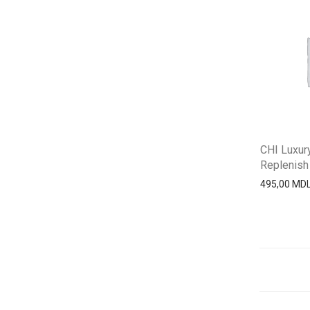
CHI Luxur
Replenish 
495,00
MD