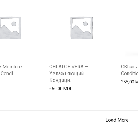
y Moisture
CHI ALOE VERA —
GKhair 
Condi...
Увлажняющий
Conditio
Кондици...
L
355,00
660,00
MDL
Load More