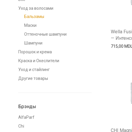
Уход за волосами
Бальзамы
Маски
Wella Fusi
Оттеночные шампуни
— Интенси
Шампуни
715,00
MD
Порошок и крема
Краска и Океслители
Уход и стайлинг
Другие товары
Брэнды
AlfaParf
Chi
CHI Magni