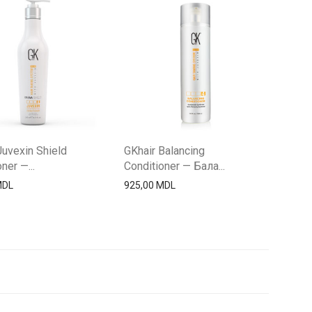
Juvexin Shield
GKhair Balancing
ner —...
Conditioner — Бала...
MDL
925,00
MDL