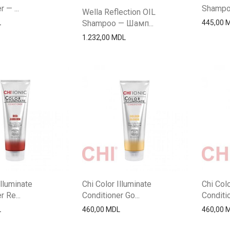
 — ...
Shampo
Wella Reflection OIL
L
445,00
Shampoo — Шамп...
1.232,00
MDL
Illuminate
Chi Color Illuminate
Chi Colo
 Re...
Conditioner Go...
Conditio
L
460,00
MDL
460,00