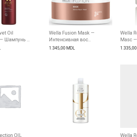
et Oil
Wella Fusion Mask —
Wella R
 Шампунь ...
Интенсивная вос...
Masc — 
L
1.345,00
MDL
1.335,0
ection OIL
Wella R