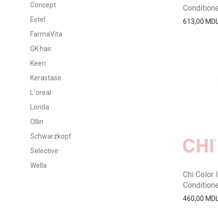
Concept
Conditioner
Estel
613,00
MD
FarmaVita
GK hair
Keen
Kerastase
L`oreal
Londa
Ollin
Schwarzkopf
Selective
Wella
Chi Color 
Conditioner
460,00
MD