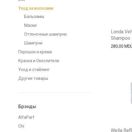
Уход за волосами
Бальзамы
Маски
Londa Velv
Оттеночные шампуни
Shampoo —
Шампуни
280,00
MD
Порошок и крема
Краска и Океслители
Уход и стайлинг
Другие товары
Брэнды
AlfaParf
Chi
Wella Refl