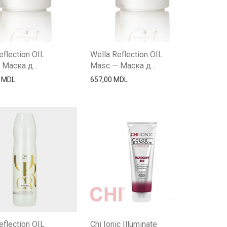
eflection OIL
Wella Reflection OIL
Маска д...
Masc — Маска д...
0
MDL
657,00
MDL
eflection OIL
Chi Ionic Illuminate