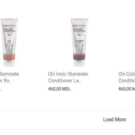
Illuminate
Chi Ionic Illuminate
Chi Colo
 Ro...
Conditioner La...
Conditio
L
460,00
MDL
460,00
Load More