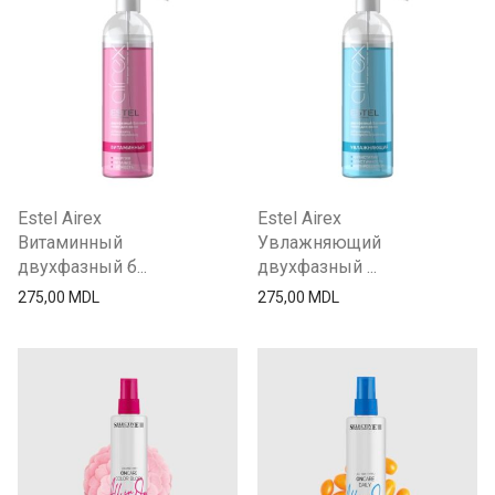
Keen
Масла
Kerastase
Сыворотки для волос
L`oreal
Спрей-кондиционеры и флюиды
Londa
Стайлинг
Schwarzkopf
Другие товары
Wella
Estel Airex
Estel Airex
Витаминный
Увлажняющий
двухфазный б...
двухфазный ...
275,00
MDL
275,00
MDL