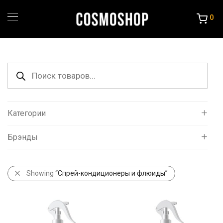
0
Поиск
товаров
Категории
Брэнды
Все
Уход за волосами
Chi
Порошок и крема
Showing
“Спрей-кондиционеры и флюиды”
Estel
Краска и Океслители
FarmaVita
Уход и стайлинг
GK hair
Против выпадения