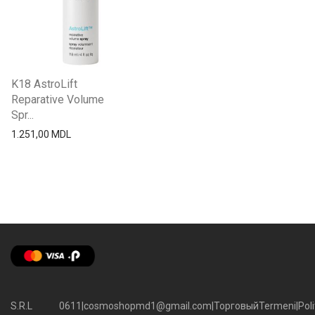
K18 AstroLift
Reparative Volume
Spr...
1.251,00
MDL
S.R.L
0611
|
cosmoshopmd1@gmail.com
|
Торговый
Termeni
|
Poli