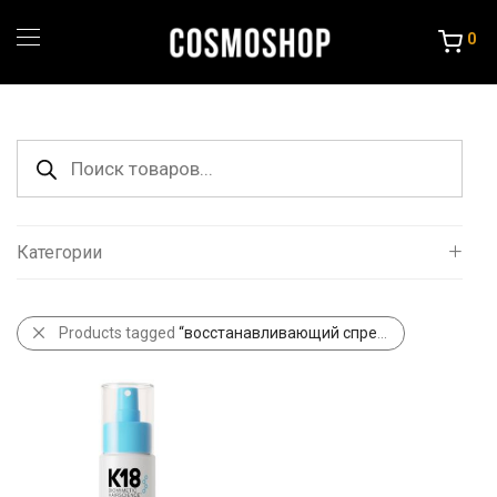
0
Поиск
товаров
Категории
Все
Products tagged
“восстанавливающий спрей”
Уход за волосами
Порошок и крема
Краска и Океслители
Уход и стайлинг
Другие товары