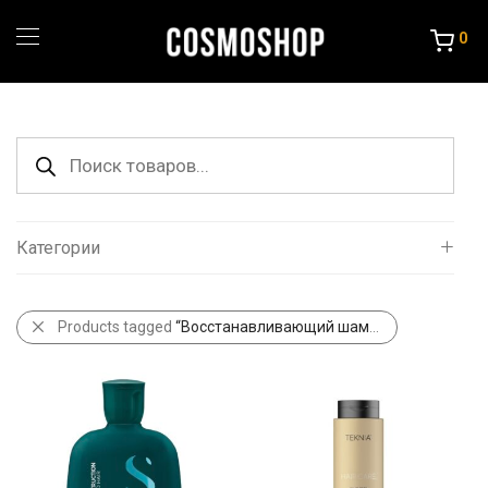
0
Поиск
товаров
Категории
Все
Products tagged
“Восстанавливающий шампунь”
Уход за волосами
Порошок и крема
Краска и Океслители
Уход и стайлинг
Другие товары