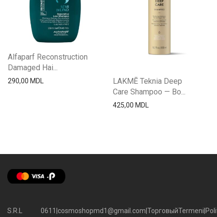
Alfaparf Reconstruction
Damaged Hai...
LAKMĒ Teknia Deep
290,00
MDL
Care Shampoo — Во...
425,00
MDL
S.R.L
0611
|
cosmoshopmd1@gmail.com
|
Торговый
Termeni
|
Poli