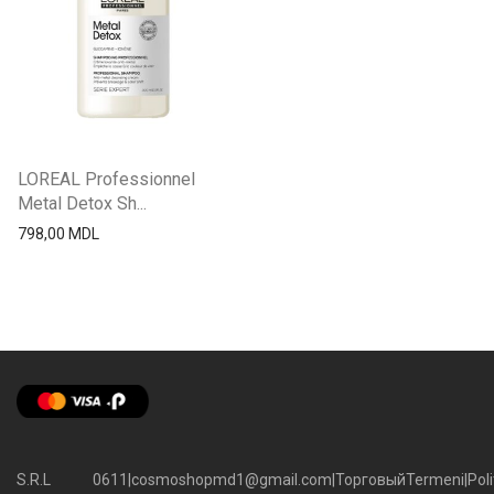
LOREAL Professionnel
Metal Detox Sh...
798,00
MDL
S.R.L
0611
|
cosmoshopmd1@gmail.com
|
Торговый
Termeni
|
Poli