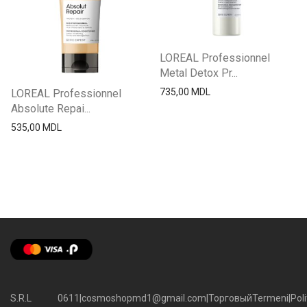
LOREAL Professionnel
Metal Detox Pr...
735,00
MDL
LOREAL Professionnel
Absolute Repai...
535,00
MDL
S.R.L
0611
|
cosmoshopmd1@gmail.com
|
Торговый
Termeni
|
Poli