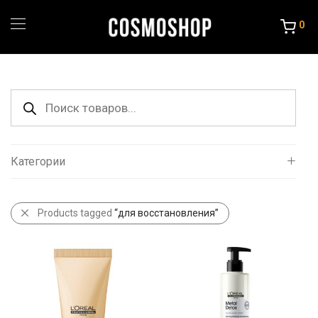
0
Поиск
товаров
Категории
Все
Products tagged
“для восстановления”
Уход за волосами
Порошок и крема
Краска и Океслители
Уход и стайлинг
Другие товары