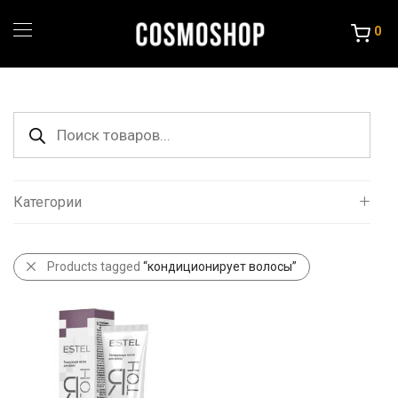
0
Поиск
товаров
Категории
Все
Products tagged
“кондиционирует волосы”
Уход за волосами
Порошок и крема
Краска и Океслители
Уход и стайлинг
Другие товары