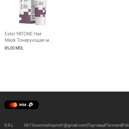
Estel YATONE Hair
Mask Тонирующая м...
85,00
MDL
S.R.L
0611
|
cosmoshopmd1@gmail.com
|
Торговый
Termeni
|
Poli