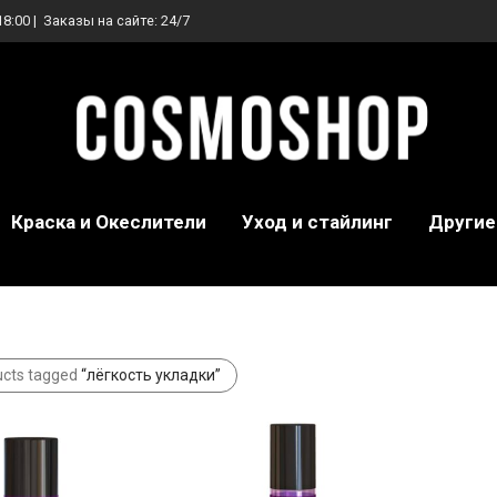
18:00 | Заказы на сайте: 24/7
Краска и Океслители
Уход и стайлинг
Другие
ucts tagged
“лёгкость укладки”