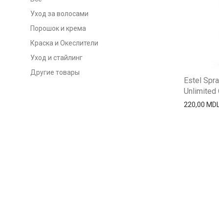
Уход за волосами
Порошок и крема
Краска и Океслители
Уход и стайлинг
Другие товары
Estel Spr
Unlimited 
220,00
MD