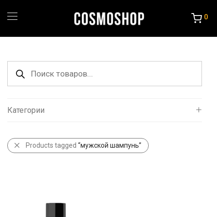
0
Поиск
товаров
Категории
Все
Products tagged
“мужской шампунь”
Уход за волосами
Порошок и крема
Краска и Океслители
Уход и стайлинг
Другие товары