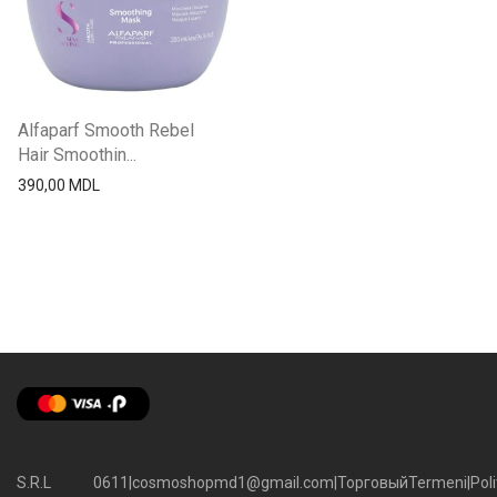
Alfaparf Smooth Rebel
Hair Smoothin...
390,00
MDL
S.R.L
0611
|
cosmoshopmd1@gmail.com
|
Торговый
Termeni
|
Poli