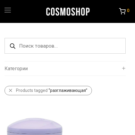
0
Поиск
товаров
Категории
Все
Products tagged
“разглаживающая”
Уход за волосами
Порошок и крема
Краска и Океслители
Уход и стайлинг
Другие товары