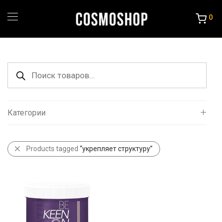
0
Поиск
товаров
Категории
Все
Products tagged
“укрепляет структуру”
Уход за волосами
Порошок и крема
Краска и Океслители
Уход и стайлинг
Другие товары