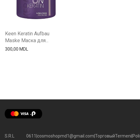
Keen Keratin Aufbau
Maske Маска для...
300,00
MDL
S.R.L
0611
|
cosmoshopmd1@gmail.com
|
Торговый
Termeni
|
Poli