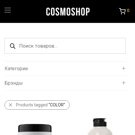
0
Поиск
товаров
Категории
Брэнды
Все
Уход за волосами
L`oreal
Порошок и крема
Products tagged
“COLOR”
Краска и Океслители
Уход и стайлинг
Другие товары