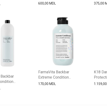
375,00
600,00
MDL
L
FarmaVita Backbar
K18 Da
 Backbar
Extreme Condition...
Protecti
ndition...
170,00
MDL
1.159,0
L