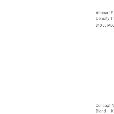
Alfaparf S
Density Th
310,00
MD
Concept N
Blond — К