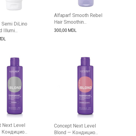
Alfaparf Smooth Rebel
Hair Smoothin...
f Semi DiLino
Illumi...
300,00
MDL
MDL
 Next Level
Concept Next Level
 Кондицио...
Blond — Кондицио...