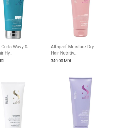
f Curls Wavy &
Alfaparf Moisture Dry
ir Hy...
Hair Nutritiv...
MDL
340,00
MDL