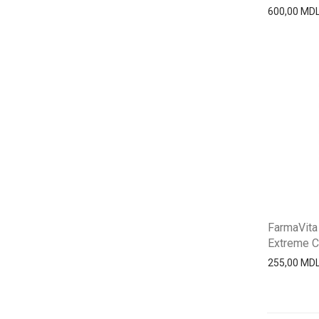
600,00
MD
FarmaVita
Extreme Co
255,00
MD