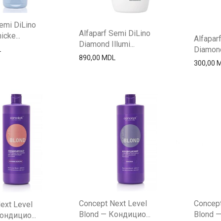
emi DiLino
Alfaparf Semi DiLino
icke...
Alfapar
Diamond Illumi...
Diamond 
L
890,00
MDL
300,00
Concept
Concept Next Level
ext Level
Blond —
Blond — Кондицио...
ондицио...