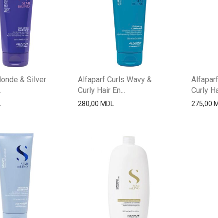
londe & Silver
Alfaparf Curls Wavy &
Alfapar
.
Curly Hair En...
Curly Ha
L
280,00
MDL
275,00