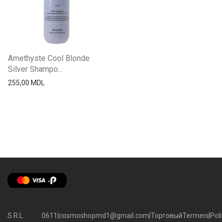
Amethyste Cool Blonde
Silver Shampo...
255,00
MDL
S.R.L
0611
|
cosmoshopmd1@gmail.com
|
Торговый
Termeni
|
Poli