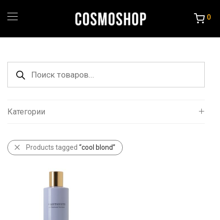
0
Поиск
товаров
Категории
Все
Products tagged
“cool blond”
Уход за волосами
Порошок и крема
Краска и Океслители
Уход и стайлинг
Другие товары