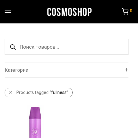
0
Поиск
товаров
Категории
Все
Products tagged
“fullness”
Уход за волосами
Порошок и крема
Краска и Океслители
Уход и стайлинг
Другие товары