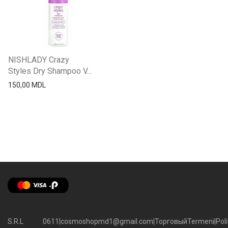
NISHLADY Crazy
Styles Dry Shampoo V...
150,00
MDL
S.R.L
0611
|
cosmoshopmd1@gmail.com
|
Торговый
Termeni
|
Poli