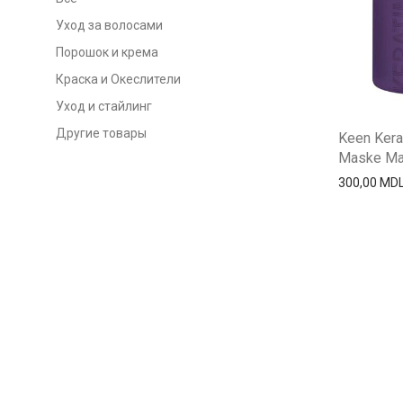
Уход за волосами
Порошок и крема
Краска и Океслители
Уход и стайлинг
Другие товары
Keen Kera
Maske Мас
300,00
MD