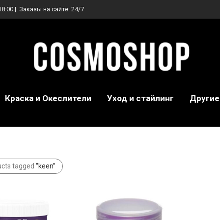
18:00 | Заказы на сайте: 24/7
Краска и Океслители
Уход и стайлинг
Другие
ucts tagged
“keen”