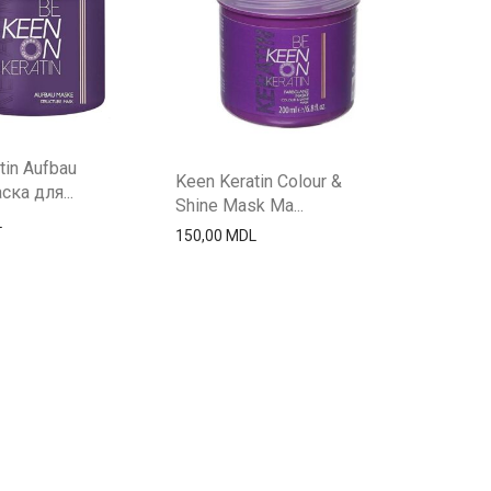
tin Aufbau
Keen Keratin Colour &
ка для...
Shine Mask Ма...
L
150,00
MDL