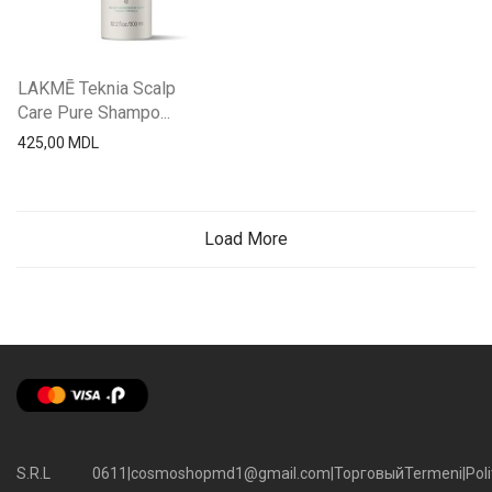
LAKMĒ Teknia Scalp
Care Pure Shampo...
425,00
MDL
Load More
S.R.L
0611
|
cosmoshopmd1@gmail.com
|
Торговый
Termeni
|
Poli