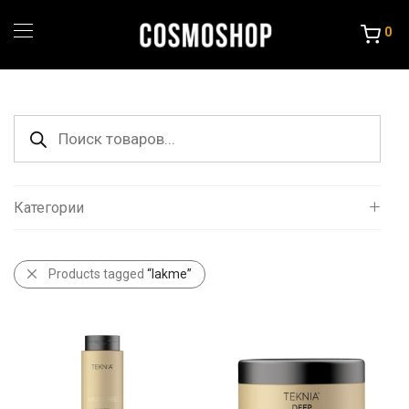
0
Поиск
товаров
Категории
Все
Products tagged
“lakme”
Уход за волосами
Порошок и крема
Краска и Океслители
Уход и стайлинг
Другие товары