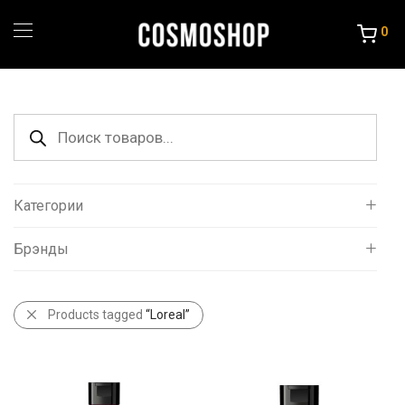
0
Поиск
товаров
Категории
Брэнды
Все
Уход за волосами
L`oreal
Порошок и крема
Products tagged
“Loreal”
Краска и Океслители
Уход и стайлинг
Другие товары