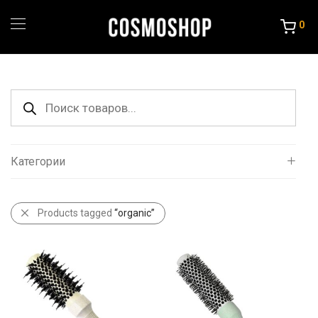
0
Поиск
товаров
Категории
Все
Products tagged
“organic”
Уход за волосами
Порошок и крема
Краска и Океслители
Уход и стайлинг
Другие товары