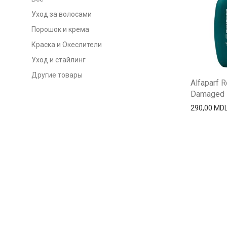
Уход за волосами
Порошок и крема
Краска и Океслители
Уход и стайлинг
Другие товары
Alfaparf R
Damaged H
290,00
MD