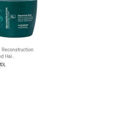
f Reconstruction
 Hai...
MDL