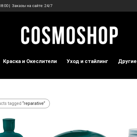
18:00 | Заказы на сайте: 24/7
Краска и Океслители
Уход и стайлинг
Другие
ucts tagged
“reparative”