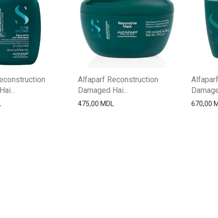
econstruction
Alfaparf Reconstruction
Alfapar
ai...
Damaged Hai...
Damaged
L
475,00
MDL
670,00