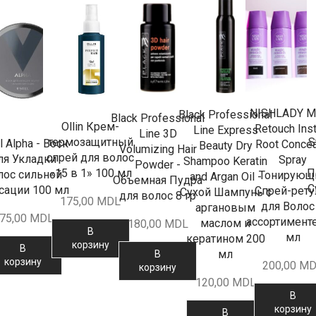
NISHLADY M
Black Professional
Black Professional
Ollin Крем-
Retouch Inst
Line Express
Line 3D
S
термозащитный
l Alpha - Воск
Root Concea
Beauty Dry
Volumizing Hair
спрей для волос
ля Укладки
Spray
Shampoo Keratin
Powder -
П
«15 в 1» 100 мл
лос сильной
Тонирующ
and Argan Oil -
Объемная Пудра
С
сации 100 мл
Спрей-рет
Сухой Шампунь с
для волос 8 гр
175,00
MDL
для Волос
аргановым
75,00
MDL
ассортимент
маслом и
180,00
MDL
В
мл
кератином 200
корзину
В
мл
В
корзину
200,00
MD
корзину
120,00
MDL
В
корзину
В