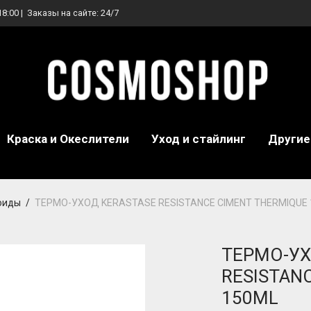
18:00 | Заказы на сайте: 24/7
Краска и Океслители
Уход и стайлинг
Другие
юиды
/
ТЕРМО-УХОД KERASTASE RESISTANCE CIMENT THERMIQUE
ТЕРМО-УХ
RESISTAN
150ML