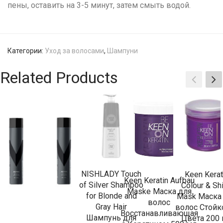
пены, оставить на 3-5 минут, затем смыть водой.
Категории:
Уход за волосами
,
Шампуни
Related Products
NISHLADY Touch
Keen Kerat
Keen Keratin Aufbau
of Silver Shampoo
Colour & Sh
Maske Маска для
for Blonde and
Mask Маска
волос
Gray Hair
волос Стойк
Восстанавливающая
Шампунь для
Цвета 200