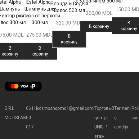
с Кератином 500 мл
stel Alpha -
Estel Alpha -
Блонда и Седых
Шампунь-
Шампунь для
150,00
MD
Волос 503 мл
300,00
MDL
иватор роста
волос от перхоти
лос 300 мл
300 мл
320,00
MDL
В
В корзину
корзину
75,00
MDL
275,00
MDL
В
корзину
В
В
корзину
корзину
S.R.L
0611
|
cosmoshopmd1@gmail.com
|
Торговый
Termeni
|
Poli
MOTISLAB
00
центр
și
con
017
UNIC, 1
condiții
этаж