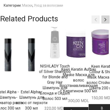
Категории:
Маски
,
Уход за волосами
Related Products
NISHLADY Touch
Keen Kerat
Keen Keratin Aufbau
of Silver Shampoo
Colour & Sh
Maske Маска для
for Blonde and
Mask Маска
волос
Gray Hair
волос Стойк
Восстанавливающая
Шампунь для
Цвета 200
с Кератином 500 мл
stel Alpha -
Estel Alpha -
Блонда и Седых
Шампунь-
Шампунь для
150,00
MD
Волос 503 мл
300,00
MDL
иватор роста
волос от перхоти
лос 300 мл
300 мл
320,00
MDL
В