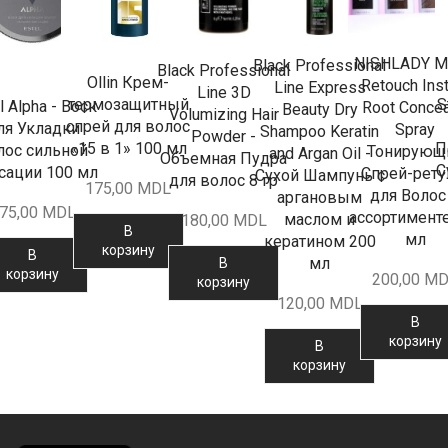
NISHLADY M
Black Professional
Black Professional
Ollin Крем-
Retouch Inst
Line Express
Line 3D
S
термозащитный
l Alpha - Воск
Root Concea
Beauty Dry
Volumizing Hair
спрей для волос
ля Укладки
Spray
Shampoo Keratin
Powder -
П
«15 в 1» 100 мл
лос сильной
Тонирующ
and Argan Oil -
Объемная Пудра
С
сации 100 мл
Спрей-рет
Сухой Шампунь с
для волос 8 гр
175,00
MDL
для Волос
аргановым
75,00
MDL
ассортимент
маслом и
180,00
MDL
В
мл
кератином 200
корзину
В
мл
В
корзину
200,00
MD
корзину
120,00
MDL
В
корзину
В
корзину