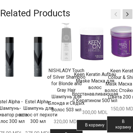
Related Products
NISHLADY Touch
Keen Kerat
Keen Keratin Aufbau
of Silver Shampoo
Colour & Sh
Maske Маска для
for Blonde and
Mask Маска
волос
Gray Hair
волос Стойк
Восстанавливающая
Шампунь для
Цвета 200
с Кератином 500 мл
stel Alpha -
Estel Alpha -
Блонда и Седых
Шампунь-
Шампунь для
150,00
MD
Волос 503 мл
300,00
MDL
иватор роста
волос от перхоти
лос 300 мл
300 мл
320,00
MDL
В
В корзину
корзину