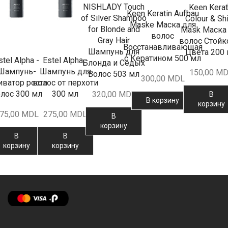
NISHLADY Touch
Keen Kerat
Keen Keratin Aufbau
of Silver Shampoo
Colour & Sh
Maske Маска для
for Blonde and
Mask Маска
волос
Gray Hair
волос Стойк
Восстанавливающая
Шампунь для
Цвета 200
с Кератином 500 мл
stel Alpha -
Estel Alpha -
Блонда и Седых
Шампунь-
Шампунь для
150,00
MD
Волос 503 мл
300,00
MDL
иватор роста
волос от перхоти
лос 300 мл
300 мл
320,00
MDL
В
В корзину
корзину
75,00
MDL
275,00
MDL
В
корзину
В
В
корзину
корзину