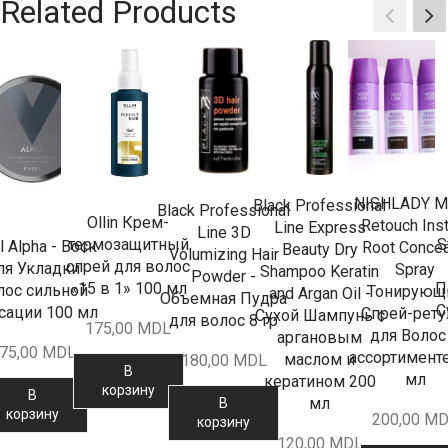
Related Products
NISHLADY M
Black Professional
Black Professional
Ollin Крем-
Retouch Inst
Line Express
Line 3D
S
термозащитный
l Alpha - Воск
Root Concea
Beauty Dry
Volumizing Hair
спрей для волос
ля Укладки
Spray
Shampoo Keratin
Powder -
П
«15 в 1» 100 мл
лос сильной
Тонирующ
and Argan Oil -
Объемная Пудра
С
сации 100 мл
Спрей-рет
Сухой Шампунь с
для волос 8 гр
175,00
MDL
для Волос
аргановым
75,00
MDL
ассортимент
маслом и
180,00
MDL
В
мл
кератином 200
корзину
В
мл
В
корзину
200,00
MD
корзину
120,00
MDL