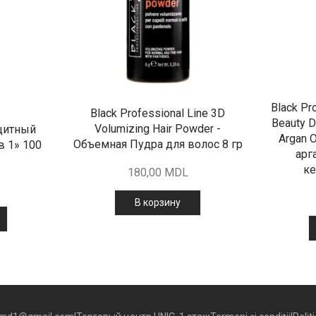
Black Pr
Black Professional Line 3D
Beauty D
Volumizing Hair Powder -
щитный
Argan 
Объемная Пудра для волос 8 гр
в 1» 100
арг
ке
180,00
MDL
В корзину