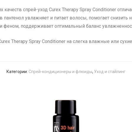
качеств спрей-уход Curex Therapy Spray Conditioner отл
ав пантенол увлажняет и питает волосы, помогает снизить
и феном, поддерживает оптимальный баланс увлажненност
Curex Therapy Spray Conditioner на слегка влажные или сух
Категории:
Спрей-кондиционеры и флюиды
,
Уход и стайлинг