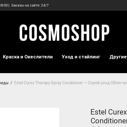
18:00 | Заказы на сайте: 24/7
Краска и Океслители
Уход и стайлинг
Другие
юиды
/
Estel Curex Therapy Spray Conditioner — Спрей-уход Облегч
Estel Cure
Conditione