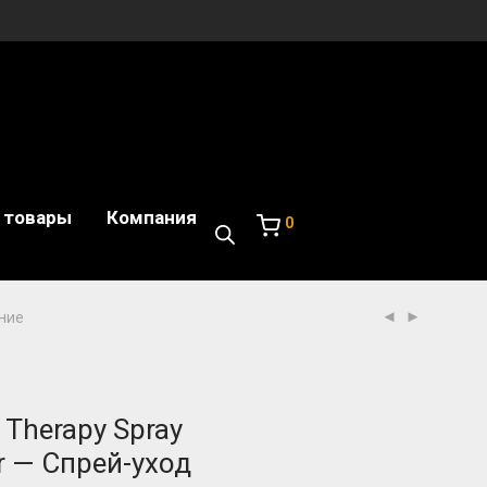
 товары
Компания
0
ение
x Therapy Spray
r — Спрей-уход