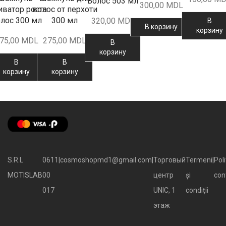
Волос 503 мл
300,00
MDL
иватор роста
волос от перхоти
лос 300 мл
300 мл
320,00
MDL
В
В корзину
корзину
75,00
MDL
275,00
MDL
В
корзину
В
В
корзину
корзину
S.R.L
0611
|
cosmoshopmd1@gmail.com
|
Торговый
Termeni
|
Poli
MOTISLAB
00
центр
și
con
017
UNIC, 1
condiții
этаж