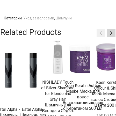
Категории:
Уход за волосами
,
Шампуни
Related Products
NISHLADY Touch
Keen Kerat
Keen Keratin Aufbau
of Silver Shampoo
Colour & Sh
Maske Маска для
for Blonde and
Mask Маска
волос
Gray Hair
волос Стойк
Восстанавливающая
Шампунь для
Цвета 200
с Кератином 500 мл
stel Alpha -
Estel Alpha -
Блонда и Седых
Шампунь-
Шампунь для
150,00
MD