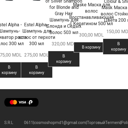
of Silver Shampoo
Colour & Sh
Maske Маска для
for Blonde and
Mask Маска
волос
Gray Hair
волос Стойк
Восстанавливающая
Шампунь для
Цвета 200
с Кератином 500 мл
stel Alpha -
Estel Alpha -
Блонда и Седых
Шампунь-
Шампунь для
150,00
MD
Волос 503 мл
300,00
MDL
иватор роста
волос от перхоти
лос 300 мл
300 мл
320,00
MDL
В
В корзину
корзину
75,00
MDL
275,00
MDL
В
корзину
В
В
корзину
корзину
S.R.L
0611
|
cosmoshopmd1@gmail.com
|
Торговый
Termeni
|
Poli