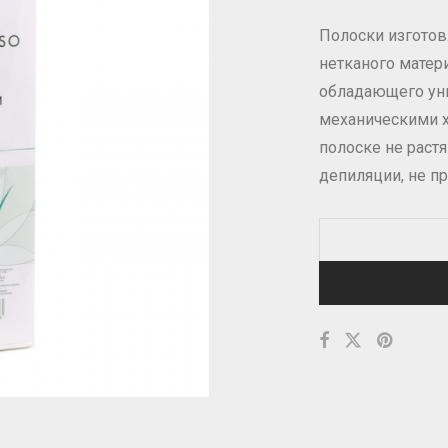
Полоски изгото
нетканого матер
обладающего ун
механическими х
полоске не растя
депиляции, не п