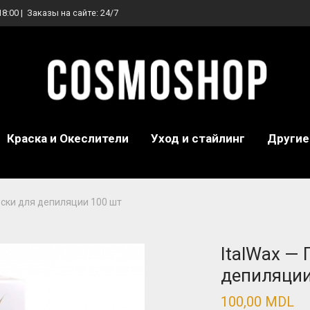
18:00 | Заказы на сайте: 24/7
Краска и Океслители
Уход и стайлинг
Другие
оски для депиляции 100 шт
ItalWax —
депиляции
100,00
MDL