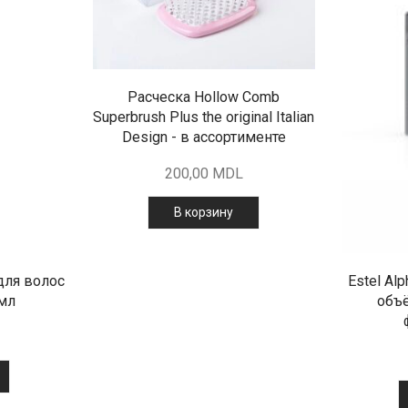
Расческа Hollow Comb
Superbrush Plus the original Italian
Design - в ассортименте
200,00
MDL
В корзину
 для волос
Estel Al
 мл
объё