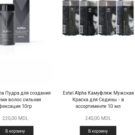
pha Пудра для создания
Estel Alpha Камуфляж Мужская
ма волос сильная
Краска для Седины - в
фиксация 10гр
ассортименте 10 мл
220,00
MDL
240,00
MDL
В корзину
В корзину