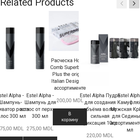
Related Products
Расческа Hollow
Comb Superbrush
Plus the original
Italian Design - в
ассортименте
stel Alpha -
Estel Alpha -
Estel Alpha Пудра
Estel Alph
200,00
MDL
Шампунь-
Шампунь для
для создания
Камуфля
иватор роста
волос от перхоти
объёма волос
Мужская Кр
В
лос 300 мл
300 мл
сильная
для Седины
корзину
фиксация 10гр
ассортимент
75,00
MDL
275,00
MDL
мл
220,00
MDL