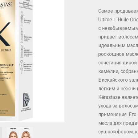
Самое продаваемо
Ultime L´Huile O
с незабываемым
придает волосам 
идеальным масло
роскошное масло
сочетания дикой
камелии, собран
Бискайского зал
легким и нежны
Kérastase являе
ухода за волоса
применения. Его
масла для предв
сушкой феном, ка