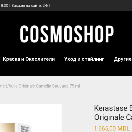
18:00 | Заказы на сайте: 24/7
Краска и Океслители
Уход и стайлинг
Другие
time L’huile Originale Camélia Sauvage 75 ml
Kerastase E
Originale 
1.665,00
MDL