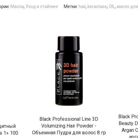
ории:
Масла
,
Уход и стайлинг
Метки:
hair
,
kerastase
,
OIL
,
масло для
Black Pr
Black Professional Line 3D
Beauty D
Volumizing Hair Powder -
щитный
Argan 
Объемная Пудра для волос 8 гр
в 1» 100
арг