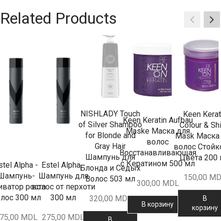
Related Products
NISHLADY Touch
Keen Kerat
Keen Keratin Aufbau
of Silver Shampoo
Colour & Sh
Maske Маска для
for Blonde and
Mask Маска
волос
Gray Hair
волос Стойк
Восстанавливающая
Шампунь для
Цвета 200
с Кератином 500 мл
stel Alpha -
Estel Alpha -
Блонда и Седых
Шампунь-
Шампунь для
150,00
MD
Волос 503 мл
300,00
MDL
иватор роста
волос от перхоти
лос 300 мл
300 мл
320,00
MDL
В
В корзину
корзину
75,00
MDL
275,00
MDL
В