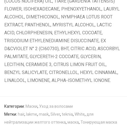
(COCOS NUCIFERA) OIL, TIARE (GARDENIA TAITENSIS)
FLOWER, ISOHEXADECANE, PHENOXYETHANOL, LAURYL
ALCOHOL, DIMETHICONOL, NYMPHAEA LOTUS ROOT
EXTRACT, PANTHENOL, MYRISTYL ALCOHOL, LACTIC
ACID, CHLORPHENESIN, ETHYLHEXYL COCOATE,
TRISODIUM ETHYLENEDIAMINE DISUCCINATE, EX
D&CVIOLET N° 2 (CI60730), BHT, CITRIC ACID, ASCORBYL
PALMITATE, GLYCERETH-2 COCOATE, GLYCERIN,
LECITHIN, CERAMIDE 3, CITRUS LIMON FRUIT OIL,
BENZYL SALICYLATE, CITRONELLOL, HEXYL CINNAMAL,
LINALOOL, LIMONENE, ALPHA-ISOMETHYL IONONE.
Категории:
Маски
,
Уход за волосами
Метки:
hair
,
lakme
,
mask
,
Silver
,
teknia
,
White
,
для
нейтрализации желтого оттенка
,
маска
,
Тонирующая маска