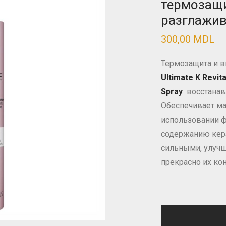
термозащ
разглажи
300,00
MDL
Термозащита и 
Ultimate K Revita
Spray
восстанавл
Обеспечивает м
использовании ф
содержанию кера
сильными, улучш
прекрасно их ко