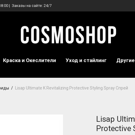
18:00 | Заказы на сайте: 24/7
Краска и Океслители
Уход и стайлинг
Другие
юиды
/
Lisap Ultimate K Revitalizing Protective Styling Spray Спрей
Lisap Ultim
Protective 