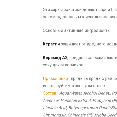
Эти характеристики делают спрей Li
рекомендованным к использованию п
Основные активные ингредиенты :
Кератин
защищает от вредного возд
Керамид А2
, придает волосам эласт
секущихся кончиков.
Применение :
прядь за прядью равно
используйте утюжок для волос.
Состав :
Aqua/Water, Alcohol Denat., Po
Arvense/ Horsetail Extract, Propylene Gl
Linoleic Acid, Butyrospermum Parkii/Shea
Simmondsia Chinensis Oil/Jojoba Seed O