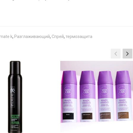
imate k
,
Разглаживающий
,
Спрей
,
термозащита