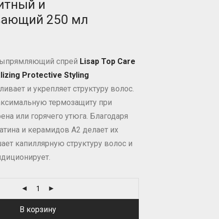
итный и
вающий 250 мл
выпрямляющий спрей
Lisap Top Care
lizing Protective Styling
ивает и укрепляет структуру волос.
аксимальную термозащиту при
ена или горячего утюга. Благодаря
тина и керамидов А2 делает их
ает капиллярную структуру волос и
ндиционирует.
В корзину