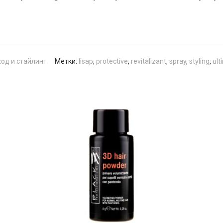
ход и стайлинг
Метки:
lisap
,
protective
,
revitalizant
,
spray
,
styling
,
ult