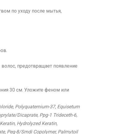
вом по уходу после мытья,
ов.
е волос, предотвращает появление
яния 30 см. Уложите феном или
hloride, Polyquaternium-37, Equisetum
prylate/Dicaprate, Ppg-1 Trideceth-6,
Keratin, Hydrolyzed Keratin,
ate, Peg-8/Smdi Copolymer, Palmytoil