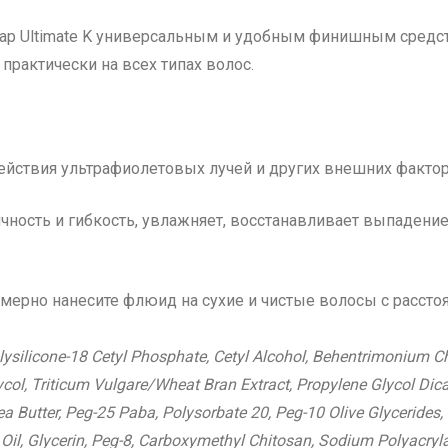
sap Ultimate K универсальным и удобным финишным средст
рактически на всех типах волос.
ействия ультрафиолетовых лучей и других внешних фактор
ичность и гибкость, увлажняет, восстанавливает выпадени
мерно нанесите флюид на сухие и чистые волосы с рассто
lysilicone-18 Cetyl Phosphate, Cetyl Alcohol, Behentrimonium C
ycol, Triticum Vulgare/Wheat Bran Extract, Propylene Glycol Dica
 Butter, Peg-25 Paba, Polysorbate 20, Peg-10 Olive Glycerides, 
il, Glycerin, Peg-8, Carboxymethyl Chitosan, Sodium Polyacryl