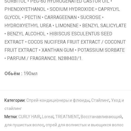
SORBITOL • PEG-60 HYDROGENATED CASTOR OIL •
PHENOXYETHANOL • SODIUM HYDROXIDE • CAPRYLYL
GLYCOL • PECTIN • CARRAGEENAN • SUCROSE •
HYDROXYETHYL UREA • LIMONENE • BENZYL SALICYLATE
• BENZYL ALCOHOL • HIBISCUS ESCULENTUS SEED
EXTRACT • COCOS NUCIFERA FRUIT EXTRACT / COCONUT
FRUIT EXTRACT • XANTHAN GUM • POTASSIUM SORBATE
• PARFUM / FRAGRANCE. N288403/1.
Обьём :
190мл
Категории:
Спрей-кондиционеры и флюиды
,
Стайлинг
,
Уход и
стайлинг
Метки:
CURLY HAIR
,
Loreal
,
TREATMENT
,
Восстанавливающий
,
для пушистых волос
,
спрей для волнистых и вьющихся волос