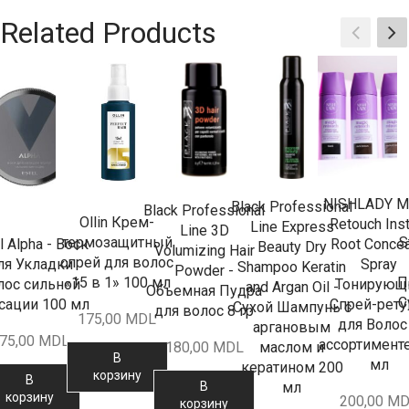
Related Products
NISHLADY M
Black Professional
Black Professional
Ollin Крем-
Retouch Inst
Line Express
Line 3D
S
термозащитный
l Alpha - Воск
Root Concea
Beauty Dry
Volumizing Hair
спрей для волос
ля Укладки
Spray
Shampoo Keratin
Powder -
П
«15 в 1» 100 мл
лос сильной
Тонирующ
and Argan Oil -
Объемная Пудра
С
сации 100 мл
Спрей-рет
Сухой Шампунь с
для волос 8 гр
175,00
MDL
для Волос
аргановым
75,00
MDL
ассортимент
маслом и
180,00
MDL
В
мл
кератином 200
корзину
В
мл
В
корзину
200,00
MD
корзину