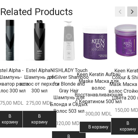
Related Products
stel Alpha -
Estel Alpha -
NISHLADY Touch
Keen Kerat
Keen Keratin Aufbau
Шампунь-
Шампунь для
of Silver Shampoo
Colour & Sh
Maske Маска для
иватор роста
волос от перхоти
for Blonde and
Mask Маска
волос
лос 300 мл
300 мл
Gray Hair
волос Стойк
Восстанавливающая
Шампунь для
Цвета 200
с Кератином 500 мл
75,00
MDL
275,00
MDL
Блонда и Седых
150,00
MD
Волос 503 мл
300,00
MDL
В
В
корзину
корзину
320,00
MDL
В
В корзину
корзину
В