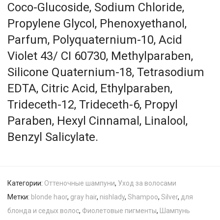
Coco-Glucoside, Sodium Chloride,
Propylene Glycol, Phenoxyethanol,
Parfum, Polyquaternium-10, Acid
Violet 43/ CI 60730, Methylparaben,
Silicone Quaternium-18, Tetrasodium
EDTA, Citric Acid, Ethylparaben,
Trideceth-12, Trideceth-6, Propyl
Paraben, Hexyl Cinnamal, Linalool,
Benzyl Salicylate.
Категории:
Оттеночные шампуни
,
Уход за волосами
Метки:
blonde haor
,
gray hair
,
nishlady
,
Shampoo
,
Silver
,
для
блонда и седых волос
,
Фиолетовые пигменты
,
Шампунь