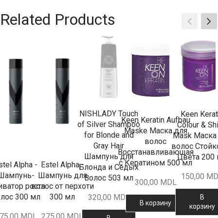
Related Products
NISHLADY Touch
Keen Kerat
Keen Keratin Aufbau
of Silver Shampoo
Colour & Sh
Maske Маска для
for Blonde and
Mask Маска
волос
Gray Hair
волос Стойк
Восстанавливающая
Шампунь для
Цвета 200
с Кератином 500 мл
stel Alpha -
Estel Alpha -
Блонда и Седых
Шампунь-
Шампунь для
150,00
MD
Волос 503 мл
300,00
MDL
иватор роста
волос от перхоти
лос 300 мл
300 мл
320,00
MDL
В
В корзину
корзину
75,00
MDL
275,00
MDL