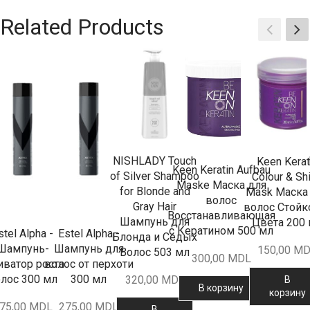
Related Products
NISHLADY Touch
Keen Kerat
Keen Keratin Aufbau
of Silver Shampoo
Colour & Sh
Maske Маска для
for Blonde and
Mask Маска
волос
Gray Hair
волос Стойк
Восстанавливающая
Шампунь для
Цвета 200
с Кератином 500 мл
stel Alpha -
Estel Alpha -
Блонда и Седых
Шампунь-
Шампунь для
150,00
MD
Волос 503 мл
300,00
MDL
иватор роста
волос от перхоти
лос 300 мл
300 мл
320,00
MDL
В
В корзину
корзину
75,00
MDL
275,00
MDL
В