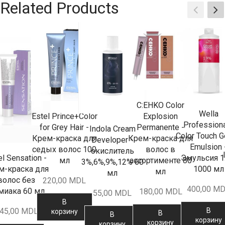
Related Products
C:EHKO Color
Wella
Estel Prince+Color
Explosion
Profession
for Grey Hair -
Permanente -
Indola Cream
Color Touch G
Крем-краска для
Крем-краска для
Developer -
Emulsion 
седых волос 100
волос в
окислитель
el Sensation -
Эмульсия 1
мл
ассортименте 80
3%,6%,9%,12% 60
м-краска для
1000 мл
мл
мл
волос без
220,00
MDL
400,00
MD
миака 60 мл
180,00
MDL
55,00
MDL
В
45,00
MDL
В
корзину
В
В
корзину
корзину
корзину