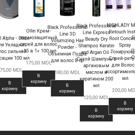
NISHLADY M
Black Professional
Black Professional
Ollin Крем-
Retouch Inst
Line Express
Line 3D
S
термозащитный
l Alpha - Воск
Root Concea
Beauty Dry
Volumizing Hair
спрей для волос
ля Укладки
Spray
Shampoo Keratin
Powder -
П
«15 в 1» 100 мл
лос сильной
Тонирующ
and Argan Oil -
Объемная Пудра
С
сации 100 мл
Спрей-рет
Сухой Шампунь с
для волос 8 гр
175,00
MDL
для Волос
аргановым
75,00
MDL
ассортимент
маслом и
180,00
MDL
В
мл
кератином 200
корзину
В
мл
В
корзину
200,00
MD
корзину
120,00
MDL
В
корзину
В
корзину