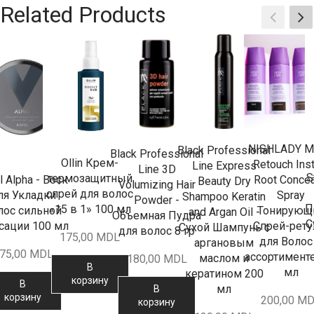
Related Products
NISHLADY M
Black Professional
Black Professional
Ollin Крем-
Retouch Inst
Line Express
Line 3D
S
термозащитный
l Alpha - Воск
Root Concea
Beauty Dry
Volumizing Hair
спрей для волос
ля Укладки
Spray
Shampoo Keratin
Powder -
П
«15 в 1» 100 мл
лос сильной
Тонирующ
and Argan Oil -
Объемная Пудра
С
сации 100 мл
Спрей-рет
Сухой Шампунь с
для волос 8 гр
175,00
MDL
для Волос
аргановым
75,00
MDL
ассортимент
маслом и
180,00
MDL
В
мл
кератином 200
корзину
В
мл
В
корзину
200,00
MD
корзину