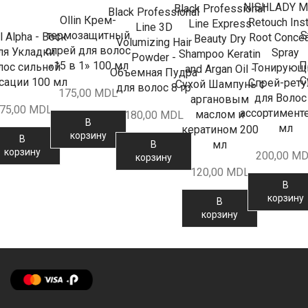
NISHLADY M
Black Professional
Black Professional
Ollin Крем-
Retouch Inst
Line Express
Line 3D
S
термозащитный
l Alpha - Воск
Root Concea
Beauty Dry
Volumizing Hair
спрей для волос
ля Укладки
Spray
Shampoo Keratin
Powder -
П
«15 в 1» 100 мл
лос сильной
Тонирующ
and Argan Oil -
Объемная Пудра
С
сации 100 мл
Спрей-рет
Сухой Шампунь с
для волос 8 гр
175,00
MDL
для Волос
аргановым
75,00
MDL
ассортимент
маслом и
180,00
MDL
В
мл
кератином 200
корзину
В
мл
В
корзину
200,00
MD
корзину
120,00
MDL
В
корзину
В
корзину