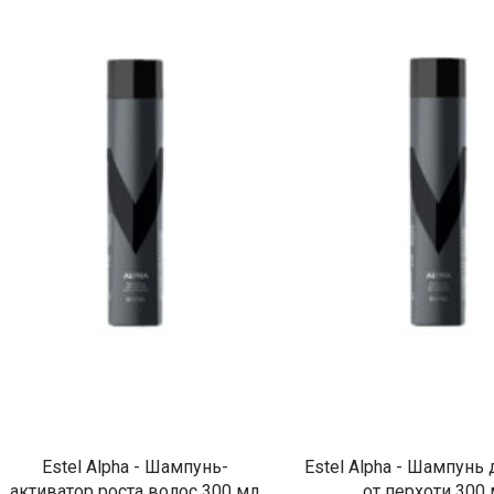
Estel Alpha - Шампунь-
Estel Alpha - Шампунь
активатор роста волос 300 мл
от перхоти 300