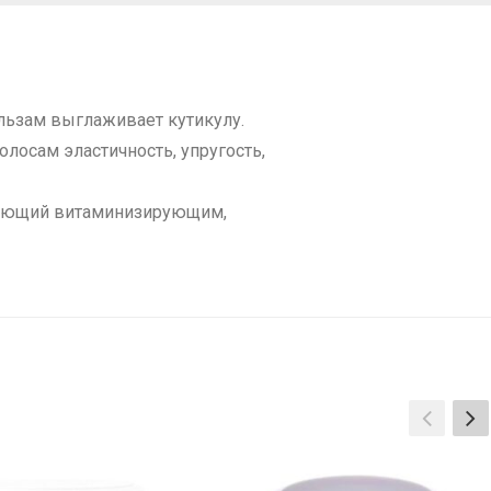
льзам выглаживает кутикулу.
лосам эластичность, упругость,
адающий витаминизирующим,