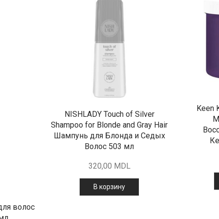
Keen 
NISHLADY Touch of Silver
М
Shampoo for Blonde and Gray Hair
Вос
Шампунь для Блонда и Седых
Ке
Волос 503 мл
320,00
MDL
В корзину
 для волос
 мл