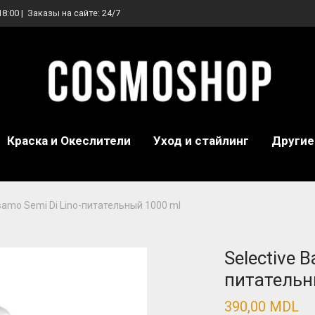
18:00 | Заказы на сайте: 24/7
Краска и Океслители
Уход и стайлинг
Другие
lsamo Semi Di Lino-питательный 1000 ml
Selective 
питательн
390,00
MDL